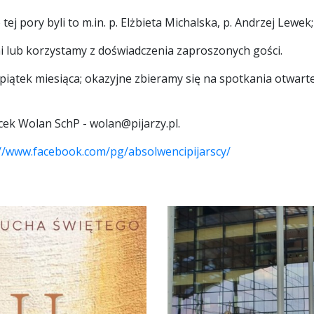
tej pory byli to m.in. p. Elżbieta Michalska, p. Andrzej Lewek;
mi lub korzystamy z doświadczenia zaproszonych gości.
iątek miesiąca; okazyjne zbieramy się na spotkania otwarte
Jacek Wolan SchP - wolan@pijarzy.pl.
://www.facebook.com/pg/absolwencipijarscy/