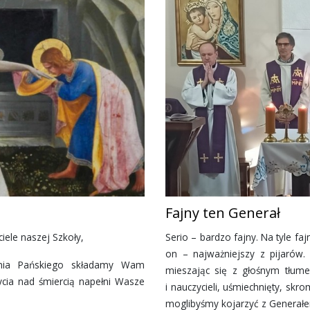
Fajny ten Generał
iele naszej Szkoły,
Serio – bardzo fajny. Na tyle faj
on – najważniejszy z pijarów.
tania Pańskiego składamy Wam
mieszając się z głośnym tłum
ycia nad śmiercią napełni Wasze
i nauczycieli, uśmiechnięty, skr
moglibyśmy kojarzyć z Generałe