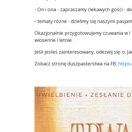
- On i ona - zapraszamy ciekawych gości - do 
- tematy różne - dzielimy się naszymi pasja
Okazjonalnie przygotowujemy czuwania w I p
wiosenne i letnie.
Jeśli jesteś zainteresowany, odezwij się: o. 
Zobacz stronę duszpasterstwa na FB:
https