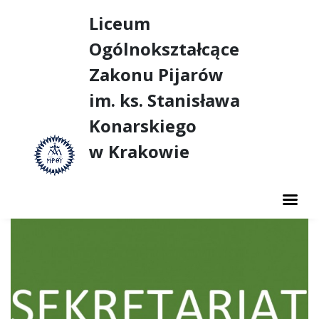
Liceum
Ogólnokształcące
Zakonu Pijarów
im. ks. Stanisława
Konarskiego
w Krakowie
AKTUALNOŚCI
O SZKOLE
NASZE SUKCESY
DUSZPASTERSTWO